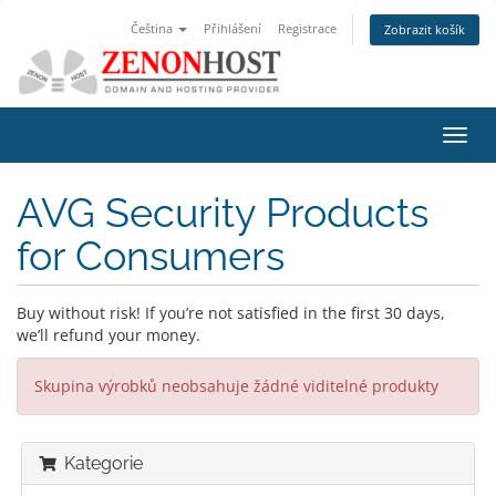
Čeština
Přihlášení
Registrace
Zobrazit košík
Přep
navig
AVG Security Products
for Consumers
Buy without risk! If you’re not satisfied in the first 30 days,
we’ll refund your money.
Skupina výrobků neobsahuje žádné viditelné produkty
Kategorie