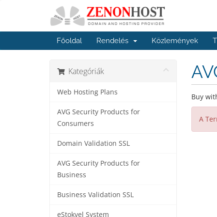
Főoldal
Rendelés
Közlemények
T
AVG
Kategóriák
Web Hosting Plans
Buy with
AVG Security Products for
A Ter
Consumers
Domain Validation SSL
AVG Security Products for
Business
Business Validation SSL
eStokvel System