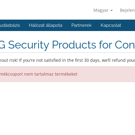
Magyar
Bejelen
udásbázis
Hálózat állapota
Partnerek
Kapcsolat
 Security Products for Co
out risk! If you’re not satisfied in the first 30 days, we’ll refund yo
mékcsoport nem tartalmaz termékeket