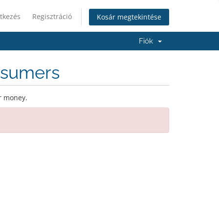
tkezés
Regisztráció
Kosár megtekintése
Fiók
nsumers
ur money.