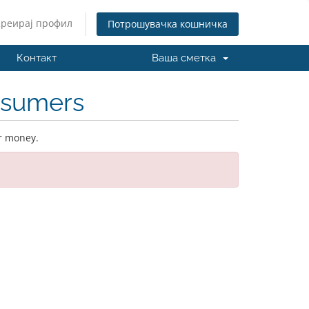
Креирај профил
Потрошувачка кошничка
Контакт
Ваша сметка
nsumers
ur money.