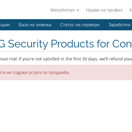
Macedonian
Најава на профил
оции
База на знаења
Статус на сервери
Заработка
 Security Products for Co
out risk! If you’re not satisfied in the first 30 days, we’ll refund yo
та не содржи услуги за продажба.