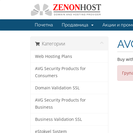
Почетна
Продавница
Акции и пром
AVG
Категории
Web Hosting Plans
Buy with
AVG Security Products for
Група
Consumers
Domain Validation SSL
AVG Security Products for
Business
Business Validation SSL
eStokvel System