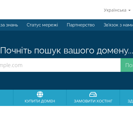
Українська
за знань
Статус мережі
Партнерство
Зв'язок з нам
Почніть пошук вашого домену..
КУПИТИ ДОМЕН
ЗАМОВИТИ ХОСТІНГ
ЗД