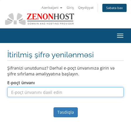
Azerbaijani
Giriş
Qeydiyyat
Səbətə bax
Naviq
keçid
İtirilmiş şifrə yenilənməsi
Şifrənizi unutdunuz? Dərhal e-poçt ünvanınıza girin və
şifre sıfırlama əməliyyatına başlayın.
E-poçt ünvanı
Təsdiqlə